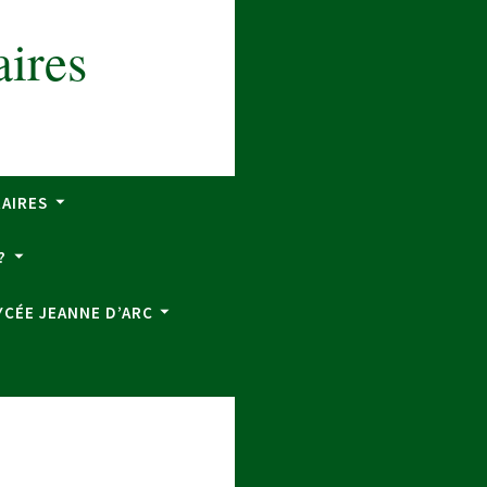
aires
RAIRES
?
YCÉE JEANNE D’ARC