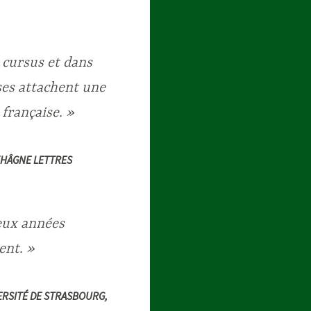
 cursus et dans
ses attachent une
française. »
KHÂGNE LETTRES
eux années
ent. »
VERSITÉ DE STRASBOURG
,