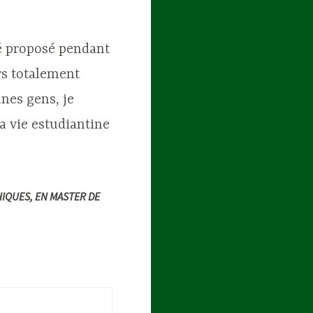
té proposé pendant
urs totalement
unes gens, je
a vie estudiantine
HIQUES, EN MASTER DE