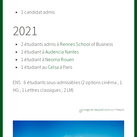
1 candidat admis
2021
2 étudiants admis à
Rennes
School
of
Business
1 étudiant à
Audencia Nantes
1 étudiant à
Neoma Rouen
1 étudiant au
Celsa
à Paris
ENS : 6 étudiants sous-admissibles (2 options cinéma ; 1
HG ; 1 Lettres classiques ; 2 LM)
Image de rawpixel.com
sur Freepik
@